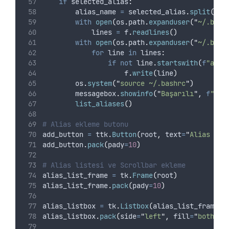
if
 selected_alias
:
        alias_name 
=
 selected_alias
.
split
()[
1
with
open
(
os
.
path
.
expanduser
(
"
~/.bash
            lines 
=
 f
.
readlines
()
with
open
(
os
.
path
.
expanduser
(
"
~/.bash
for
 line 
in
 lines
:
if
not
 line
.
startswith
(
f
"alia
                    f
.
write
(
line
)
        os
.
system
(
"
source ~/.bashrc
"
)
        messagebox
.
showinfo
(
"
Başarılı
"
,
f
"'
{
a
list_aliases
()
# Alias ekleme butonu
add_button 
=
 ttk
.
Button
(
root
,
text
=
"
Alias Ekl
add_button
.
pack
(
pady
=
10
)
# Alias listesi ve Scrollbar ekleme
alias_list_frame 
=
 tk
.
Frame
(
root
)
alias_list_frame
.
pack
(
pady
=
10
)
alias_listbox 
=
 tk
.
Listbox
(
alias_list_frame
,
alias_listbox
.
pack
(
side
=
"
left
"
,
fill
=
"
both
"
,