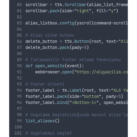
scrollbar 
=
 ttk
.
Scrollbar
(
alias_list_frame
,
o
scrollbar
.
pack
(
side
=
"
right
"
,
fill
=
"
y
"
)
alias_listbox
.
config
(
yscrollcommand
=
scrollbar
# Alias silme butonu
delete_button 
=
 ttk
.
Button
(
root
,
text
=
"
Alias 
delete_button
.
pack
(
pady
=
5
)
# Tıklanabilir footer ekleme fonksiyonu
def
open_website
(
event
):
    webbrowser
.
open
(
"
https://algyazilim.com
"
)
# Footer etiketi
footer_label 
=
 tk
.
Label
(
root
,
text
=
"
ALG Yazil
footer_label
.
pack
(
side
=
"
bottom
"
,
pady
=
5
)
footer_label
.
bind
(
"
<Button-1>
"
,
 open_website
)
# Uygulama başlatıldığında mevcut alias'ları 
list_aliases
()
# Uygulamayı başlat