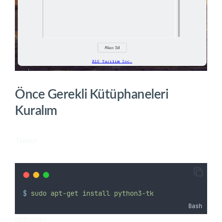
Önce Gerekli Kütüphaneleri
Kuralım
Tkinter
$
sudo
apt-get
install
python3-tk
Bash
ttkthemes