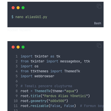
$
nano
aliasGUI.py
Bash
Kodları Yazalım.
import
 tkinter 
as
 tk
from
 tkinter 
import
 messagebox
,
 ttk
import
 os
from
 ttkthemes 
import
 ThemedTk
import
 webbrowser
# Temalı pencere oluşturma
root 
=
ThemedTk
(
theme
=
"
aqua
"
)
root
.
title
(
"
Pardus Alias Yönetici
"
)
root
.
geometry
(
"
600x500
"
)
root
.
resizable
(
False
,
False
)
# Formun boyutl