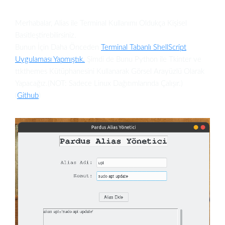
Merhabalar, Alias ile Terminal Kullanımı Oldukça Kişisel
Basitleştirebilirsiniz.
Bunun İçin Daha Önceden
Terminal Tabanlı ShellScript
Uygulaması Yapmıştık.
Şimdi de Bunu Python ile Tkinter ve
ttkthemes Kütüphanesini Kullanarak Görsel Arayüzlü Olarak
Yapacağız.(NOT: Sadece Linux Dağıtımlarında Çalışır.)
(
Github
)