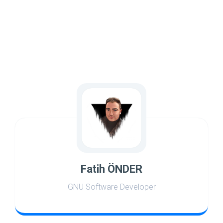
Fatih ÖNDER
GNU Software Developer
world
space