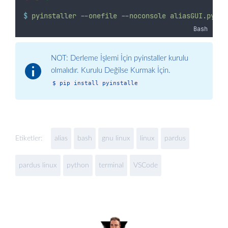
$
pyinstaller
--onefile
--noconsole
aliasGUI.py
Bash
NOT: Derleme İşlemi İçin pyinstaller kurulu
olmalıdır. Kurulu Değilse Kurmak İçin.
$ pip install pyinstalle
Etiketler:
alias
bash
gnu linux
linux
pardus
pardus linux
python
terminal
VSCode