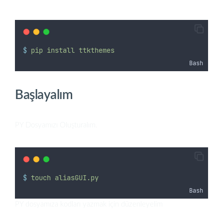
$
pip
install
ttkthemes
Bash
Başlayalım
PY Dosyamızı Oluşturalım.
$
touch
aliasGUI.py
Bash
PY dosyamıza kodları yazmak için düzenleyelim