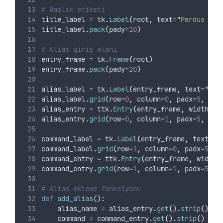
# Başlık etiketi
title_label 
=
 tk
.
Label
(
root
,
text
=
"
Pardus Ali
title_label
.
pack
(
pady
=
10
)
# Alias giriş alanı
entry_frame 
=
 tk
.
Frame
(
root
)
entry_frame
.
pack
(
pady
=
20
)
alias_label 
=
 tk
.
Label
(
entry_frame
,
text
=
"
Ali
alias_label
.
grid
(
row
=
0
,
column
=
0
,
padx
=
5
,
pad
alias_entry 
=
 ttk
.
Entry
(
entry_frame
,
width
=
30
alias_entry
.
grid
(
row
=
0
,
column
=
1
,
padx
=
5
,
pad
command_label 
=
 tk
.
Label
(
entry_frame
,
text
=
"
K
command_label
.
grid
(
row
=
1
,
column
=
0
,
padx
=
5
,
p
command_entry 
=
 ttk
.
Entry
(
entry_frame
,
width
=
command_entry
.
grid
(
row
=
1
,
column
=
1
,
padx
=
5
,
p
# Alias ekleme fonksiyonu
def
add_alias
():
    alias_name 
=
 alias_entry
.
get
().
strip
()
    command 
=
 command_entry
.
get
().
strip
()