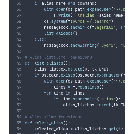
if
 alias_name 
and
 command
:
with
open
(
os
.
path
.
expanduser
(
"
~/.bash
            f
.
write
(
f
"
\n
alias 
{
alias_name
}
='
{
        os
.
system
(
"
source ~/.bashrc
"
)
        messagebox
.
showinfo
(
"
Başarılı
"
,
f
"'
{
a
list_aliases
()
else
:
        messagebox
.
showwarning
(
"
Uyarı
"
,
"
Lütf
# Alias listeleme fonksiyonu
def
list_aliases
():
    alias_listbox
.
delete
(
0
,
 tk
.
END
)
if
 os
.
path
.
exists
(
os
.
path
.
expanduser
(
"
~/.
with
open
(
os
.
path
.
expanduser
(
"
~/.bash
            lines 
=
 f
.
readlines
()
for
 line 
in
 lines
:
if
 line
.
startswith
(
"
alias
"
):
                alias_listbox
.
insert
(
tk
.
END
,
 
# Alias silme fonksiyonu
def
delete_alias
():
    selected_alias 
=
 alias_listbox
.
get
(
tk
.
ACT