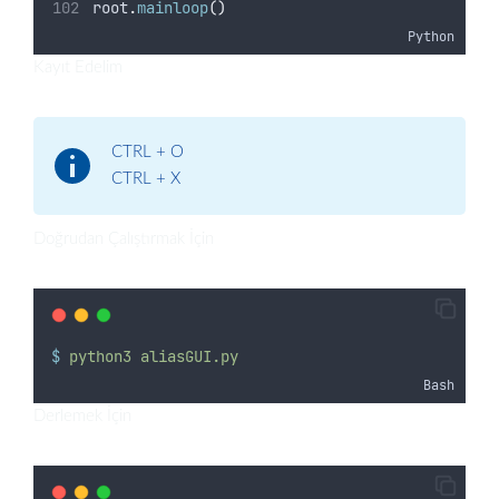
root
.
mainloop
()
Python
Kayıt Edelim
CTRL + O
CTRL + X
Doğrudan Çalıştırmak İçin
$
python3
aliasGUI.py
Bash
Derlemek İçin