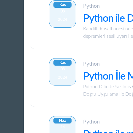
Kas
Python
08
Python ile
2024
Kandilli Rasathanesi’nde
depremleri sesli uyarı ile
Kas
Python
08
Python İle 
2024
Python Dilinde Yazılmı
Doğru Uygulama ile Doğ
Haz
Python
14