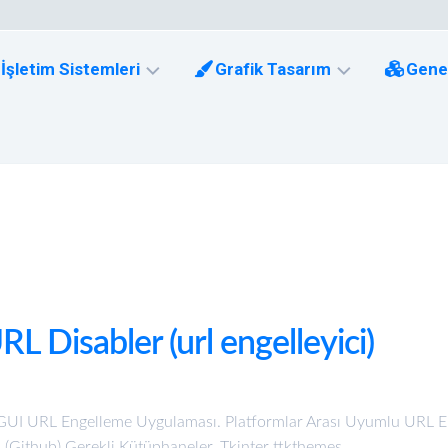
İşletim Sistemleri
Grafik Tasarım
Gene
NU
Gimp
inux
Adobe
icrosoft
Photoshop
indows
RL Disabler (url engelleyici)
ş GUI URL Engelleme Uygulaması. Platformlar Arası Uyumlu URL 
(Github) Gerekli Kütüphaneler. Tkinter ttkthemes...