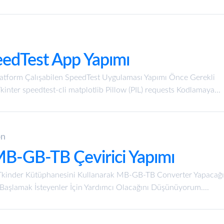
eedTest App Yapımı
Platform Çalışabilen SpeedTest Uygulaması Yapımı Önce Gerekli
inter speedtest-cli matplotlib Pillow (PIL) requests Kodlamaya...
on
MB-GB-TB Çevirici Yapımı
Tkinder Kütüphanesini Kullanarak MB-GB-TB Converter Yapacağız.
aşlamak İsteyenler İçin Yardımcı Olacağını Düşünüyorum....