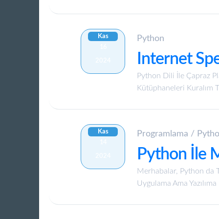
HI
Kas
Python
JA
16
Internet Sp
2024
ZH-
Python Dili İle Çapraz 
CN
Kütüphaneleri Kuralım Tk
AR
Kas
Programlama
/
Pyth
14
Python İle 
2024
Merhabalar, Python da 
Uygulama Ama Yazılıma B