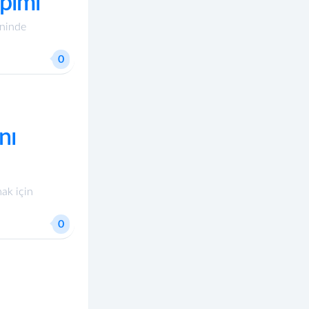
apımı
ininde
0
nı
ak için
0