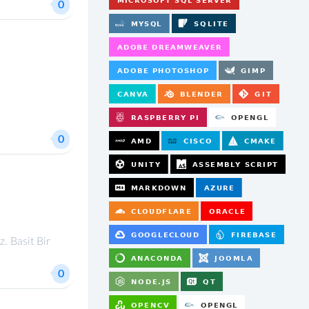
0
0
 Basit Bir
0