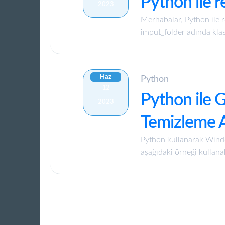
Python ile 
2023
Merhabalar, Python ile 
imput_folder adında klas
Haz
Python
12
Python ile G
2023
Temizleme A
Python kullanarak Windo
aşağıdaki örneği kullanab