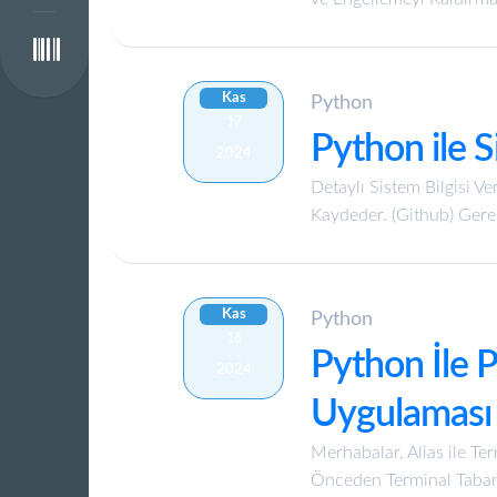
EN
Server
VB.Net
FR
Kas
C#
Python
Sharp
17
DE
Python ile S
2024
Detaylı Sistem Bilgisi V
ES
Kaydeder. (Github) Gerek
IT
Kas
Python
PT
16
Python İle P
2024
RU
Uygulaması
Merhabalar, Alias ile Te
UK
Önceden Terminal Tabanl