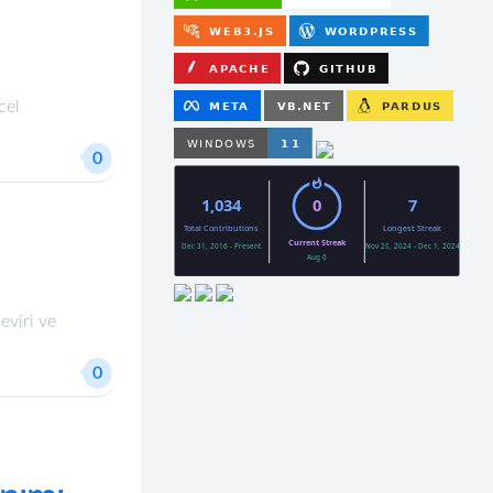
cel
0
viri ve
0