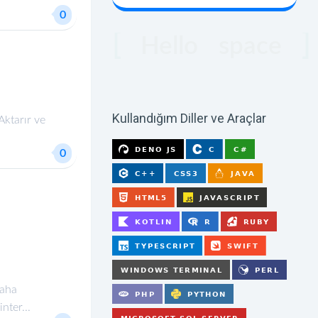
world
0
Hello
space
coder
users
Kullandığım Diller ve Araçlar
Aktarır ve
0
Daha
nter...