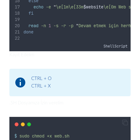
else
echo
-e
"
\e[1m\e[33m
$website
\e[0m Web site
fi
read
-n
1
-s
-r
-p
"
Devam etmek için herhang
done
ShellScript
Kayıt Edelim
CTRL + O
CTRL + X
.SH Dosyamıza İzin verelim
$
sudo
chmod
+x
web.sh