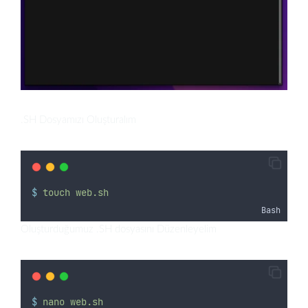
.SH Dosyamızı Oluşturalım
$
touch
web.sh
Bash
Oluşturduğumuz .SH dosyasını Düzenleyelim
$
nano
web.sh