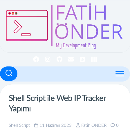
İçeriğe
geç
Shell Script ile Web IP Tracker
Yapımı
Shell Script
11 Haziran 2023
Fatih ÖNDER
0