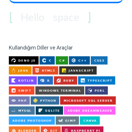
world
Hello
space
coder
users
Kullandığım Diller ve Araçlar