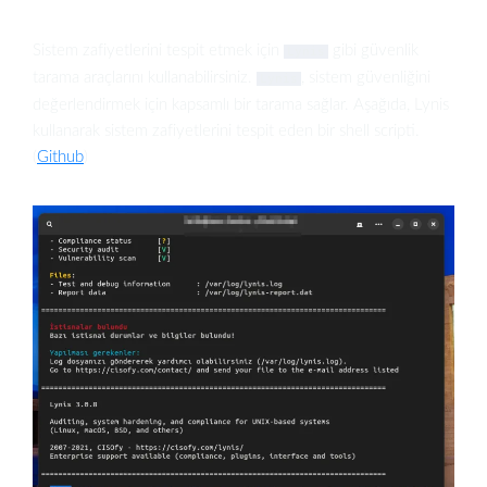
Sistem zafiyetlerini tespit etmek için
gibi güvenlik
Lynis
tarama araçlarını kullanabilirsiniz.
, sistem güvenliğini
Lynis
değerlendirmek için kapsamlı bir tarama sağlar. Aşağıda, Lynis
kullanarak sistem zafiyetlerini tespit eden bir shell scripti.
(
Github
)