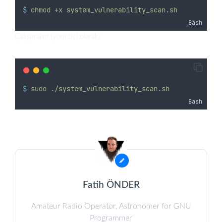
$
chmod
+x
system_vulnerability_scan.sh
Bash
Çalıştıralım (yönetici olarak)
$
sudo
./system_vulnerability_scan.sh
Bash
Fatih ÖNDER
Amateur Radio Operator, Astronomer for GNU
Programmer