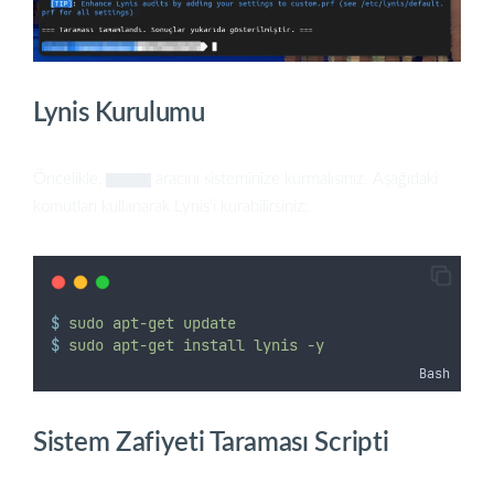
Lynis Kurulumu
Öncelikle,
aracını sisteminize kurmalısınız. Aşağıdaki
Lynis
komutları kullanarak Lynis’i kurabilirsiniz:
$
sudo
apt-get
update
$
sudo
apt-get
install
lynis
-y
Bash
Sistem Zafiyeti Taraması Scripti