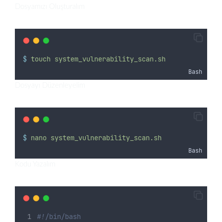
Dosyamızı Oluşturalım
$
touch
system_vulnerability_scan.sh
Bash
Dosyayı Düzenleyelim
$
nano
system_vulnerability_scan.sh
Bash
Kodu Yazalım
#!/bin/bash