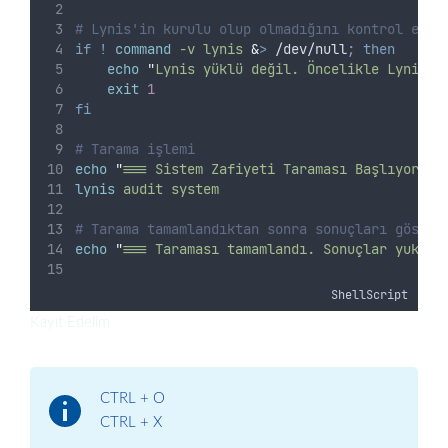
# Lynis'in kurulu olup olmadığını kontrol et
if
!
command
-v
lynis
&
>
 /dev/null
;
then
echo
"
Lynis yüklü değil. Öncelikle Lynis'i
exit
1
fi
# Tarama işlemi
echo
"
=== Sistem Zafiyeti Taraması Başlıyor ==
lynis
audit
system
# Tarama tamamlandıktan sonra sonuçları göster
echo
"
=== Taraması tamamlandı. Sonuçlar yukarı
ShellScript
Kayıt Edelim
CTRL + O
CTRL + X