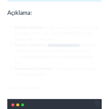
Açıklama:
Kurulum Kontrolü
: Script, Lynis’in sistemde yüklü olup
olmadığını kontrol eder. Eğer yüklü değilse, bir uyarı
mesajı verir ve çıkış yapar.
Taramayı Başlatma
:
komutuyla
lynis audit system
sistem zafiyeti taraması yapılır. Bu komut, sistemin
güvenliğini değerlendirir ve zafiyetler hakkında bilgi
verir.
Sonuçların Gösterilmesi
: Taramadan sonra, sonuçlar
terminalde gösterilir.
Gerekli İzinleri Verelim