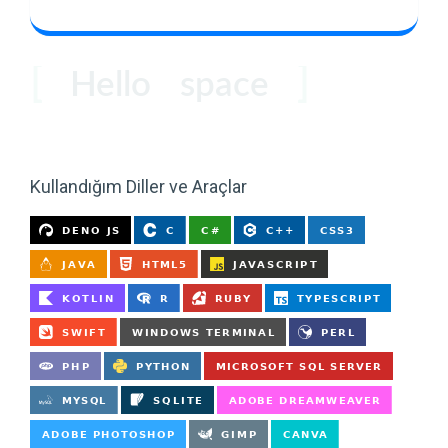
world
Hello
space
coder
users
Kullandığım Diller ve Araçlar