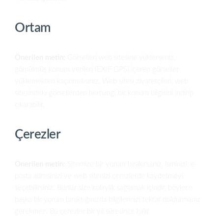
Ortam
Önerilen metin:
Görselleri web sitesine yüklerseniz,
gömülmüş konum verileri (EXIF GPS) içeren görseller
yüklemekten kaçınmalısınız. Web sitesi ziyaretçileri, web
sitesindeki görsellerden herhangi bir konum bilgisini indirip
çıkarabilir.
Çerezler
Önerilen metin:
Sitemize bir yorum bırakırsanız, isminizi, e-
posta adresinizi ve web sitenizi çerezlerde kaydetmeyi
seçebilirsiniz. Bunlar size kolaylık sağlamak içindir, böylece
başka bir yorum bıraktığınızda bilgilerinizi tekrar doldurmanız
gerekmez. Bu çerezler bir yıl süresince kalır.