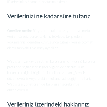
IP adresiniz sıfırlama e-postasına eklenir.
Verilerinizi ne kadar süre tutarız
Önerilen metin:
Bir yorum bırakırsanız, yorum ve meta
verileri süresiz olarak saklanır. Böylece, takip eden
yorumlarınızı denetim kuyruğunda tutmak yerine otomatik
olarak tanıyabilir ve onaylayabiliriz.
Web sitemize kayıt yaptıran kullanıcılar için (varsa) kullanıcı
profilinde sağladıkları kişisel bilgileri de saklarız. Tüm
kullanıcılar kişisel bilgilerini istedikleri zaman görebilir,
düzenleyebilir veya silebilir (kullanıcı adı değiştirme hariç).
Web sitesi yöneticileri de bu bilgileri görebilir ve
düzenleyebilir.
Verileriniz üzerindeki haklarınız