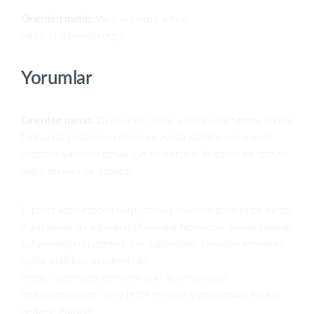
Önerilen metin:
Web sitemizin adresi:
https://fatihonder.org.tr
Yorumlar
Önerilen metin:
Ziyaretçiler sitede yorum bıraktığında yorum
formunda gösterilen verileri ve ayrıca istenmeyen yorum
tespitine yardımcı olmak için ziyaretçinin IP adresi ve tarayıcı
bilgisi metnini de toplarız.
E-posta adresinizden oluşturulmuş anonimleştirilmiş bir metin
(hash olarak da adlandırılır) Gravatar hizmetine, servisi kullanıp
kullanmadığınızı görmek için, sağlanabilir. Gravatar servisinin
gizlilik politikası şu adrestedir:
https://automattic.com/privacy/ Yorumunuzun
onaylanmasından sonra profil resminiz yorumunuzla birlikte
herkese görünür.