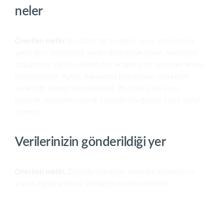
neler
Önerilen metin:
Bu sitede bir hesabınız veya yorumlarınız
varsa, bize sağladığınız veriler dahil olmak üzere, hakkınızda
tuttuğumuz kişisel verilerin dışa aktarılmış bir dosyasını almayı
isteyebilirsiniz. Ayrıca, hakkınızda tuttuğumuz tüm kişisel
verileri de silmeyi isteyebilirsiniz. Bu, idari, yasal veya
güvenlik amaçlarına uymak zorunda olduğumuz hiçbir veriyi
içermez.
Verilerinizin gönderildiği yer
Önerilen metin:
Ziyaretçi yorumları otomatik istenmeyen
yorum algılama servisi aracılığıyla kontrol edilebilir.