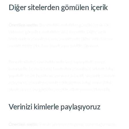
Diğer sitelerden gömülen içerik
Önerilen metin:
Bu sitedeki makaleler gömülü içerik (ör.
videolar, görseller, makaleler, vb.) Içerebilir. Diğer web
sitelerinden gömülen içerik, ziyaretçinin diğer web sitesini
ziyaret etmiş gibi, tam olarak aynı şekilde davranır.
Bu web siteleri sizin hakkınızda veri toplayabilir, çerez
kullanabilir, üçüncü taraf tarafından gömülmüş şeklide takip
yapabilir ve bir hesabınız varsa ve bu web sitesinde oturum
açtıysanız, gömülen içerikle etkleşiminizi takip etme dahil
olmak üzere, bu gömülen içerikle etkileşiminizi izleyebilir.
Verinizi kimlerle paylaşıyoruz
Önerilen metin:
Parola sıfırlama isteğinde bulunduğunuzda,