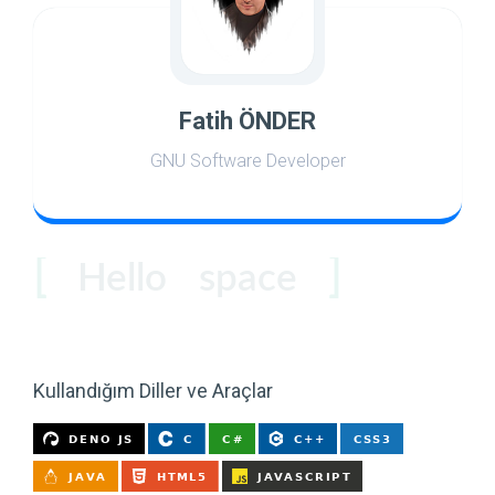
Fatih ÖNDER
GNU Software Developer
world
Hello
space
coder
users
Kullandığım Diller ve Araçlar